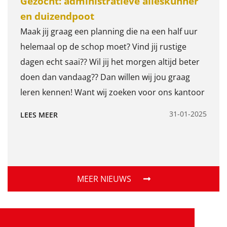
Gezocht: administratieve alleskunner
werk geen dag hetzelfde is? Draai jij je hand niet
en duizendpoot
om voor fysiek werk? Houd je ook van een hoog
werktempo, zodat we met z’n allen veel
Maak jij graag een planning die na een half uur
bereiken? Zoek je een bedrijf dat groeit en waar
helemaal op de schop moet? Vind jij rustige
steeds weer nieuwe ontwikkelingen zijn? Wij zijn
dagen echt saai?? Wil jij het morgen altijd beter
op zoek naar een gemotiveerde ALLROUND
doen dan vandaag?? Dan willen wij jou graag
MEDEWERKER Wij vinden een aantal dingen
leren kennen! Want wij zoeken voor ons kantoor
belangrijk Je kunt behendig en voorzichtig op
een: Administratieve alleskunner en
31-01-2025
LEES MEER
een heftruck rijden; Je neemt eigen initiatief en
duizendpoot
pakt zelfstandig zaken op; Je kunt goed in een
team samenwerken; Je bent betrouwbaar,
betrokken, pro-actief, secuur en flexibel; Je denkt
MEER NIEUWS
mee over nieuwe projecten en aanpassing van
machines. Je voert kwaliteitscontrole uit om
productkwaliteit te waarborgen. Wie ben jij? Je