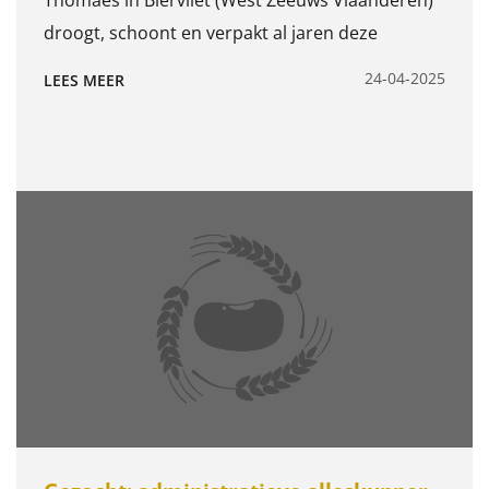
droogt, schoont en verpakt al jaren deze
producten voor klanten over de hele wereld.
24-04-2025
LEES MEER
Ons kleine team werkt samen om de producten
te lossen, te drogen, te schonen met zeven,
magneetbanden, x rays en optische sorteerders,
waarna we de producten opzakken en opslaan
voor diverse klanten. Dit doen we met zowel van
producten uit de traditionele teelt als de
biologische teelt. Samen hard werken, goede en
traceerbare ladingen en kwaliteit zijn voor ons
erg belangrijk. We werken ook wel eens in de
avond of in het weekend door om
kwaliteitsproducten te kunnen leveren voor de
klant. Wil jij een nieuwe uitdaging waarbij het