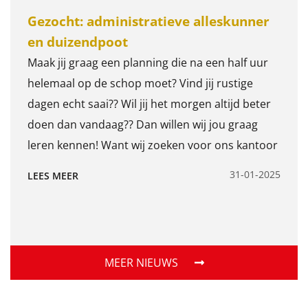
klant. Wil jij een nieuwe uitdaging waarbij het
Gezocht: administratieve alleskunner
werk geen dag hetzelfde is? Draai jij je hand niet
en duizendpoot
om voor fysiek werk? Houd je ook van een hoog
werktempo, zodat we met z’n allen veel
Maak jij graag een planning die na een half uur
bereiken? Zoek je een bedrijf dat groeit en waar
helemaal op de schop moet? Vind jij rustige
steeds weer nieuwe ontwikkelingen zijn? Wij zijn
dagen echt saai?? Wil jij het morgen altijd beter
op zoek naar een gemotiveerde ALLROUND
doen dan vandaag?? Dan willen wij jou graag
MEDEWERKER Wij vinden een aantal dingen
leren kennen! Want wij zoeken voor ons kantoor
belangrijk Je kunt behendig en voorzichtig op
een: Administratieve alleskunner en
31-01-2025
LEES MEER
een heftruck rijden; Je neemt eigen initiatief en
duizendpoot
pakt zelfstandig zaken op; Je kunt goed in een
team samenwerken; Je bent betrouwbaar,
betrokken, pro-actief, secuur en flexibel; Je denkt
MEER NIEUWS
mee over nieuwe projecten en aanpassing van
machines. Je voert kwaliteitscontrole uit om