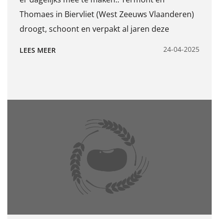
Thomaes in Biervliet (West Zeeuws Vlaanderen)
droogt, schoont en verpakt al jaren deze
producten voor klanten over de hele wereld.
24-04-2025
LEES MEER
Ons kleine team werkt samen om de producten
te lossen, te drogen, te schonen met zeven,
magneetbanden, x rays en optische sorteerders,
waarna we de producten opzakken en opslaan
voor diverse klanten. Dit doen we met zowel van
producten uit de traditionele teelt als de
biologische teelt. Samen hard werken, goede en
traceerbare ladingen en kwaliteit zijn voor ons
erg belangrijk. We werken ook wel eens in de
avond of in het weekend door om
kwaliteitsproducten te kunnen leveren voor de